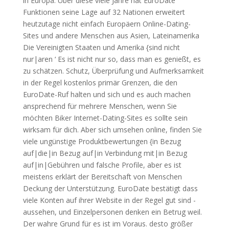
in Europa. Über diese viele Jahre hat EuroDate
Funktionen seine Lage auf 32 Nationen erweitert
heutzutage nicht einfach Europäern Online-Dating-
Sites und andere Menschen aus Asien, Lateinamerika
Die Vereinigten Staaten und Amerika {sind nicht
nur|aren ‘ Es ist nicht nur so, dass man es genießt, es
zu schätzen. Schutz, Überprüfung und Aufmerksamkeit
in der Regel kostenlos primär Grenzen, die den
EuroDate-Ruf halten und sich und es auch machen
ansprechend für mehrere Menschen, wenn Sie
möchten Biker Internet-Dating-Sites es sollte sein
wirksam für dich. Aber sich umsehen online, finden Sie
viele ungünstige Produktbewertungen {in Bezug
auf|die|in Bezug auf|in Verbindung mit|in Bezug
auf|in|Gebühren und falsche Profile, aber es ist
meistens erklärt der Bereitschaft von Menschen
Deckung der Unterstützung. EuroDate bestätigt dass
viele Konten auf ihrer Website in der Regel gut sind -
aussehen, und Einzelpersonen denken ein Betrug weil.
Der wahre Grund für es ist im Voraus. desto größer