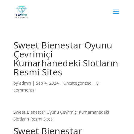
Sweet Bienestar Oyunu
Çevrimiçi
Kumarhanedeki Slotların
Resmi Sites
by
admin
|
Sep 4, 2024
|
Uncategorized
|
0
comments
Sweet Bienestar Oyunu Çevrimiçi Kumarhanedeki
Slotların Resmi Sitesi
Sweet Bienestar