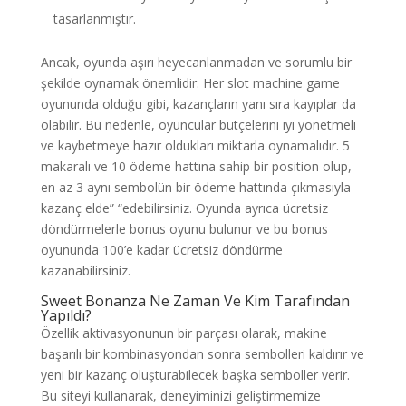
tasarlanmıştır.
Ancak, oyunda aşırı heyecanlanmadan ve sorumlu bir
şekilde oynamak önemlidir. Her slot machine game
oyununda olduğu gibi, kazançların yanı sıra kayıplar da
olabilir. Bu nedenle, oyuncular bütçelerini iyi yönetmeli
ve kaybetmeye hazır oldukları miktarla oynamalıdır. 5
makaralı ve 10 ödeme hattına sahip bir position olup,
en az 3 aynı sembolün bir ödeme hattında çıkmasıyla
kazanç elde” “edebilirsiniz. Oyunda ayrıca ücretsiz
döndürmelerle bonus oyunu bulunur ve bu bonus
oyununda 100’e kadar ücretsiz döndürme
kazanabilirsiniz.
Sweet Bonanza Ne Zaman Ve Kim Tarafından
Yapıldı?
Özellik aktivasyonunun bir parçası olarak, makine
başarılı bir kombinasyondan sonra sembolleri kaldırır ve
yeni bir kazanç oluşturabilecek başka semboller verir.
Bu siteyi kullanarak, deneyiminizi geliştirmemize