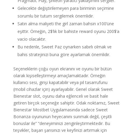
Pragmatic Play, şirketin yaratıcı yaklaşımını sergiler.
Gelecekte değiştirilemeyen para biriminin seçimine
sorumlu bir tutum sergilemek önemlidir.
Satın alma maliyeti the girl zaman bahsin x100’üne
eşittir. Örneğin, 2$’lık bir bahiste reward oyunu 200$’a
vacio olacaktır.
Bu nedenle, Sweet Paz oynarken sabırlı olmak ve
bahis stratejinizi buna göre ayarlamak önemlidir.
Seçeneklerin çoğu oyun ekranını ve oyunu bir bütün
olarak kişiselleştirmeyi amaçlamaktadır. Örneğin
kullanıcı sesi, girişi kapatabilir veya pil tasarrufunu
(mobil cihazlar için) ayarlayabilir. Genel olarak Sweet
Bienestar slot, oyunu daha eğlenceli ve basit hale
getiren birçok seçeneğe sahiptir. Odak noktamız, Sweet
Bienestar Mostbet Uygulamasında sadece Sweet
Bonanza oyununun heyecanını sunmak değil, çeşitli
bonuslar ile” “deneyiminizi zenginleştirmektedir. Bu
teşvikler, başarı şansınızı ve keyfinizi artırmak için