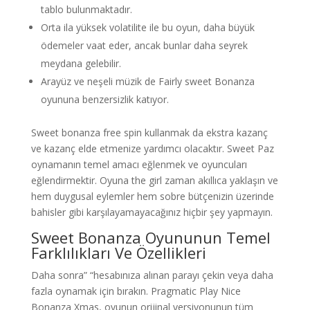
tablo bulunmaktadır.
Orta ila yüksek volatilite ile bu oyun, daha büyük
ödemeler vaat eder, ancak bunlar daha seyrek
meydana gelebilir.
Arayüz ve neşeli müzik de Fairly sweet Bonanza
oyununa benzersizlik katıyor.
Sweet bonanza free spin kullanmak da ekstra kazanç
ve kazanç elde etmenize yardımcı olacaktır. Sweet Paz
oynamanın temel amacı eğlenmek ve oyuncuları
eğlendirmektir. Oyuna the girl zaman akıllıca yaklaşın ve
hem duygusal eylemler hem sobre bütçenizin üzerinde
bahisler gibi karşılayamayacağınız hiçbir şey yapmayın.
Sweet Bonanza Oyununun Temel
Farklılıkları Ve Özellikleri
Daha sonra” “hesabınıza alınan parayı çekin veya daha
fazla oynamak için bırakın. Pragmatic Play Nice
Bonanza Xmas, oyunun orijinal versiyonunun tüm