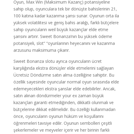
Oyun, Max Win (Maksimum Kazanç) potansiyeline
sahip olup, oyunculara tek bir dönüşte bahislerinin 21,
100 katına kadar kazanma şansı sunar. Oyunun orta ila
yüksek volatilitesi ve geniş bahis aralığı, farklı bütçelere
sahip oyuncuların weil büyük kazançlar elde etme
şansını artırır. Sweet Bonanza’nın bu yüksek ödeme
potansiyeli, slot” “oyunlarının heyecanını ve kazanma
arzusunu maksimuma çıkarır.
Sweet Bonanza slotu ayrıca oyuncuların ücret
karşılığında ekstra dönüşler elde etmelerini sağlayan
Ücretsiz Döndürme satın alma özelliğine sahiptir. Bu
özellik sayesinde oyuncular normal oyun sırasında elde
edemeyecekleri ekstra şanslar elde edebilirler. Ancak,
satın alınan döndürmeler your ex zaman büyük
kazançları garanti etmediğinden, dikkatli olunmalı ve
bütçelerine dikkat edilmelidir. Bu özelliği kullanmadan
önce, oyuncuların oyunun hüküm ve koşullarını
öğrenmeleri tavsiye edilir. Oyunun sembolleri çeşitli
şekerlemeler ve meyveler içerir ve her birinin farklı