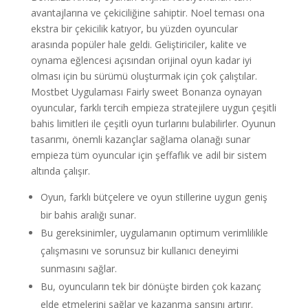
avantajlarına ve çekiciliğine sahiptir. Noel teması ona
ekstra bir çekicilik katıyor, bu yüzden oyuncular
arasında popüler hale geldi. Geliştiriciler, kalite ve
oynama eğlencesi açısından orijinal oyun kadar iyi
olması için bu sürümü oluşturmak için çok çalıştılar.
Mostbet Uygulaması Fairly sweet Bonanza oynayan
oyuncular, farklı tercih empieza stratejilere uygun çeşitli
bahis limitleri ile çeşitli oyun turlarını bulabilirler. Oyunun
tasarımı, önemli kazançlar sağlama olanağı sunar
empieza tüm oyuncular için şeffaflık ve adil bir sistem
altında çalışır.
Oyun, farklı bütçelere ve oyun stillerine uygun geniş
bir bahis aralığı sunar.
Bu gereksinimler, uygulamanın optimum verimlilikle
çalışmasını ve sorunsuz bir kullanıcı deneyimi
sunmasını sağlar.
Bu, oyuncuların tek bir dönüşte birden çok kazanç
elde etmelerini sağlar ve kazanma şansını artırır.