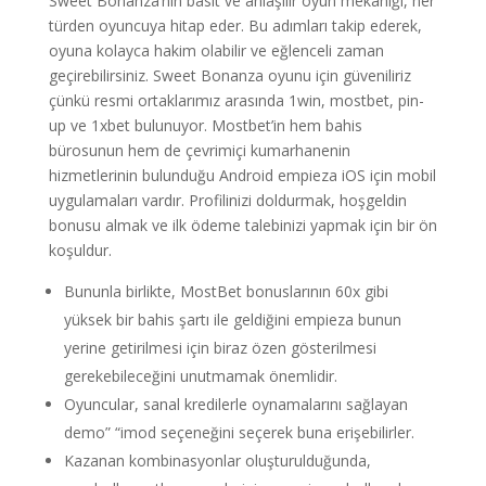
Sweet Bonanza‘nın basit ve anlaşılır oyun mekaniği, her
türden oyuncuya hitap eder. Bu adımları takip ederek,
oyuna kolayca hakim olabilir ve eğlenceli zaman
geçirebilirsiniz. Sweet Bonanza oyunu için güveniliriz
çünkü resmi ortaklarımız arasında 1win, mostbet, pin-
up ve 1xbet bulunuyor. Mostbet’in hem bahis
bürosunun hem de çevrimiçi kumarhanenin
hizmetlerinin bulunduğu Android empieza iOS için mobil
uygulamaları vardır. Profilinizi doldurmak, hoşgeldin
bonusu almak ve ilk ödeme talebinizi yapmak için bir ön
koşuldur.
Bununla birlikte, MostBet bonuslarının 60x gibi
yüksek bir bahis şartı ile geldiğini empieza bunun
yerine getirilmesi için biraz özen gösterilmesi
gerekebileceğini unutmamak önemlidir.
Oyuncular, sanal kredilerle oynamalarını sağlayan
demo” “imod seçeneğini seçerek buna erişebilirler.
Kazanan kombinasyonlar oluşturulduğunda,