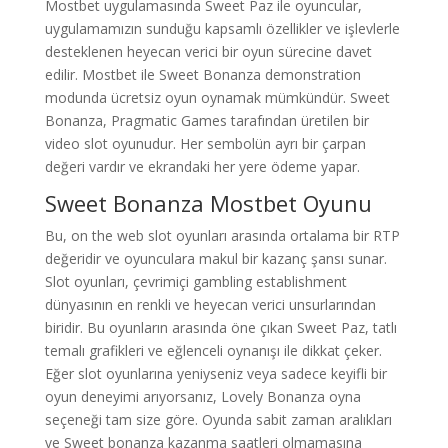
Mostbet uygulamasında Sweet Paz ile oyuncular,
uygulamamızın sunduğu kapsamlı özellikler ve işlevlerle
desteklenen heyecan verici bir oyun sürecine davet
edilir. Mostbet ile Sweet Bonanza demonstration
modunda ücretsiz oyun oynamak mümkündür. Sweet
Bonanza, Pragmatic Games tarafından üretilen bir
video slot oyunudur. Her sembolün ayrı bir çarpan
değeri vardır ve ekrandaki her yere ödeme yapar.
Sweet Bonanza Mostbet Oyunu
Bu, on the web slot oyunları arasında ortalama bir RTP
değeridir ve oyunculara makul bir kazanç şansı sunar.
Slot oyunları, çevrimiçi gambling establishment
dünyasının en renkli ve heyecan verici unsurlarından
biridir. Bu oyunların arasında öne çıkan Sweet Paz, tatlı
temalı grafikleri ve eğlenceli oynanışı ile dikkat çeker.
Eğer slot oyunlarına yeniyseniz veya sadece keyifli bir
oyun deneyimi arıyorsanız, Lovely Bonanza oyna
seçeneği tam size göre. Oyunda sabit zaman aralıkları
ve Sweet bonanza kazanma saatleri olmamasına