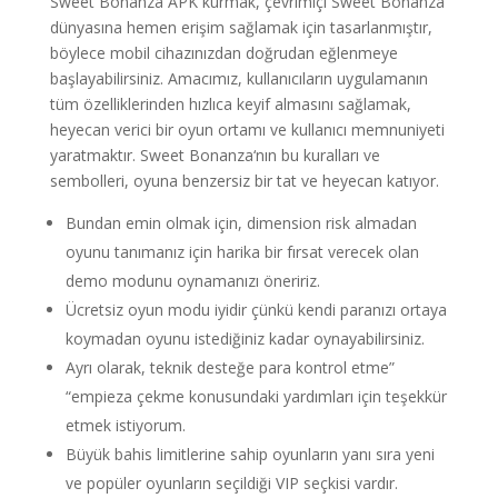
Sweet Bonanza APK kurmak, çevrimiçi Sweet Bonanza
dünyasına hemen erişim sağlamak için tasarlanmıştır,
böylece mobil cihazınızdan doğrudan eğlenmeye
başlayabilirsiniz. Amacımız, kullanıcıların uygulamanın
tüm özelliklerinden hızlıca keyif almasını sağlamak,
heyecan verici bir oyun ortamı ve kullanıcı memnuniyeti
yaratmaktır. Sweet Bonanza‘nın bu kuralları ve
sembolleri, oyuna benzersiz bir tat ve heyecan katıyor.
Bundan emin olmak için, dimension risk almadan
oyunu tanımanız için harika bir fırsat verecek olan
demo modunu oynamanızı öneririz.
Ücretsiz oyun modu iyidir çünkü kendi paranızı ortaya
koymadan oyunu istediğiniz kadar oynayabilirsiniz.
Ayrı olarak, teknik desteğe para kontrol etme”
“empieza çekme konusundaki yardımları için teşekkür
etmek istiyorum.
Büyük bahis limitlerine sahip oyunların yanı sıra yeni
ve popüler oyunların seçildiği VIP seçkisi vardır.