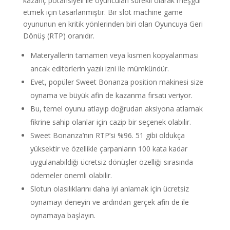
kazanç potansiyeli ile oyuncuları sürekli olarak meşgul
etmek için tasarlanmıştır. Bir slot machine game
oyununun en kritik yönlerinden biri olan Oyuncuya Geri
Dönüş (RTP) oranıdır.
Materyallerin tamamen veya kısmen kopyalanması
ancak editörlerin yazılı izni ile mümkündür.
Evet, popüler Sweet Bonanza position makinesi size
oynama ve büyük afin de kazanma fırsatı veriyor.
Bu, temel oyunu atlayıp doğrudan aksiyona atlamak
fikrine sahip olanlar için cazip bir seçenek olabilir.
Sweet Bonanza’nın RTP’si %96. 51 gibi oldukça
yüksektir ve özellikle çarpanların 100 kata kadar
uygulanabildiği ücretsiz dönüşler özelliği sırasında
ödemeler önemli olabilir.
Slotun olasılıklarını daha iyi anlamak için ücretsiz
oynamayı deneyin ve ardından gerçek afin de ile
oynamaya başlayın.