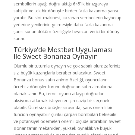
sembollerin aşağı doğru aktığı 6×5’lik bir ızgaraya
sahiptir ve tek bir dönüşte birden fazla kazanma şansı
yaratır. Bu slot makinesi, kazanan sembollerin kaybolup
yerlerine yenilerinin gelmesiyle daha fazla kazanma
şansı sunan döküm özelliğiyle heyecan verici bir dönüş
sunar.
Türkiye’de Mostbet Uygulaması
Ile Sweet Bonanza Oynayın
Olumlu bir tutumla oynayın ve çok sabırlı olun; zaferiniz
sizi büyük kazançlarla beraber bulacaktır. Sweet
Bonanza bonus satın animo özelliği, oyuncuların
ücretsiz dönüşler turunu doğrudan satın almalarına
olanak tanır. Bu, temel oyunu atlayıp doğrudan
aksiyona atlamak isteyenler için cazip bir seçenek
olabilir. Ücretsiz dönüşler sırasında, şans önemli bir
función oynayabilir çünkü çarpan bombaları belirebilir
ve potansiyel ödemeleri önemli ölçüde artırabilir. Sweet
Bonanza’nın mekanikleri, yüksek oynaklık ve büyük