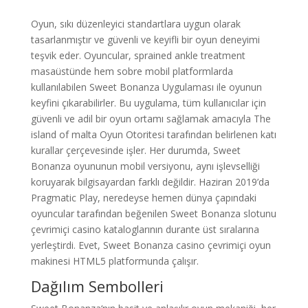
Oyun, sıkı düzenleyici standartlara uygun olarak
tasarlanmıştır ve güvenli ve keyifli bir oyun deneyimi
teşvik eder. Oyuncular, sprained ankle treatment
masaüstünde hem sobre mobil platformlarda
kullanılabilen Sweet Bonanza Uygulaması ile oyunun
keyfini çıkarabilirler. Bu uygulama, tüm kullanıcılar için
güvenli ve adil bir oyun ortamı sağlamak amacıyla The
island of malta Oyun Otoritesi tarafından belirlenen katı
kurallar çerçevesinde işler. Her durumda, Sweet
Bonanza oyununun mobil versiyonu, aynı işlevselliği
koruyarak bilgisayardan farklı değildir. Haziran 2019’da
Pragmatic Play, neredeyse hemen dünya çapındaki
oyuncular tarafından beğenilen Sweet Bonanza slotunu
çevrimiçi casino kataloglarının durante üst sıralarına
yerleştirdi. Evet, Sweet Bonanza casino çevrimiçi oyun
makinesi HTML5 platformunda çalışır.
Dağılım Sembolleri