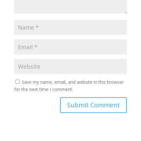
Save my name, email, and website in this browser
for the next time I comment.