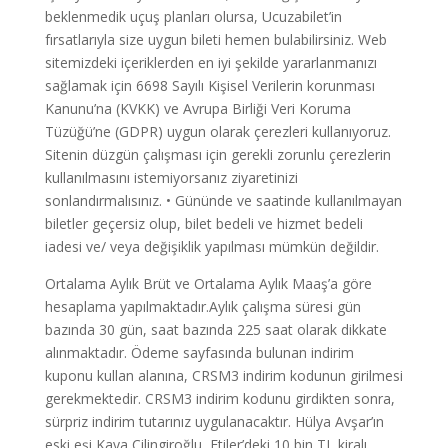
beklenmedik uçuş planları olursa, Ucuzabilet’in
fırsatlarıyla size uygun bileti hemen bulabilirsiniz. Web
sitemizdeki içeriklerden en iyi şekilde yararlanmanızı
sağlamak için 6698 Sayılı Kişisel Verilerin korunması
Kanunu’na (KVKK) ve Avrupa Birliği Veri Koruma
Tüzüğü’ne (GDPR) uygun olarak çerezleri kullanıyoruz.
Sitenin düzgün çalışması için gerekli zorunlu çerezlerin
kullanılmasını istemiyorsanız ziyaretinizi
sonlandırmalısınız. • Gününde ve saatinde kullanılmayan
biletler geçersiz olup, bilet bedeli ve hizmet bedeli
iadesi ve/ veya değişiklik yapılması mümkün değildir.
Ortalama Aylık Brüt ve Ortalama Aylık Maaş’a göre
hesaplama yapılmaktadır.Aylık çalışma süresi gün
bazında 30 gün, saat bazında 225 saat olarak dikkate
alınmaktadır. Ödeme sayfasında bulunan indirim
kuponu kullan alanına, CRSM3 indirim kodunun girilmesi
gerekmektedir. CRSM3 indirim kodunu girdikten sonra,
sürpriz indirim tutarınız uygulanacaktır. Hülya Avşar’ın
eski eşi Kaya Çilingiroğlu, Etiler’deki 10 bin TL kiralı