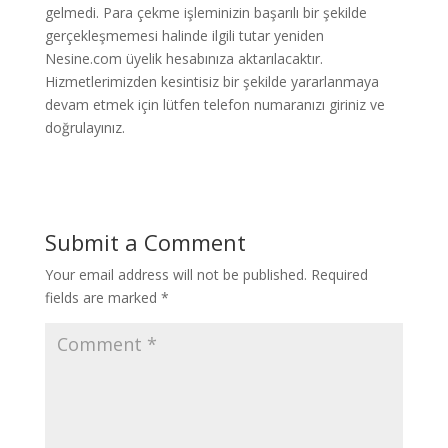
gelmedi. Para çekme işleminizin başarılı bir şekilde
gerçekleşmemesi halinde ilgili tutar yeniden
Nesine.com üyelik hesabınıza aktarılacaktır.
Hizmetlerimizden kesintisiz bir şekilde yararlanmaya
devam etmek için lütfen telefon numaranızı giriniz ve
doğrulayınız.
Submit a Comment
Your email address will not be published.
Required
fields are marked
*