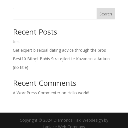
Search
Recent Posts
test
Get expert bisexual dating advice through the pros
Best10 Bilinçli Bahis Stratejileri ile Kazancınızı Arttırın
(no title)
Recent Comments
A WordPress Commenter
on
Hello world!
Copyright © 2024 Diamonds Tax. Webdesign by
Laplace Web Company