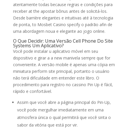
atentamente todas because regras e condições para
receber at the apostar bônus antes de solicitá-los.
Desde barrière elegantes e intuitivas até à tecnologia
de ponta, to Mosbet Casino specify o padrão afin de
uma abordagem noua e elegante ao jogo online.
O Que Decidir: Uma Versão Cell Phone Do Site
Systems Um Aplicativo?
Você pode instalar u aplicativo móvel em seu
dispositivo e girar a a new manivela sempre que for
conveniente. A versão mobile é apenas uma cópia em
miniatura perform site principal, portanto o usuário
não terá dificuldade em entender este libro. O
procedimento para registro no cassino Pin Up é fácil,
rápido e confortável.
Assim que você abre a página principal do Pin-Up,
você pode mergulhar imediatamente em uma
atmosfera única o qual permitirá que você sinta o
sabor da vitória que está por vir.