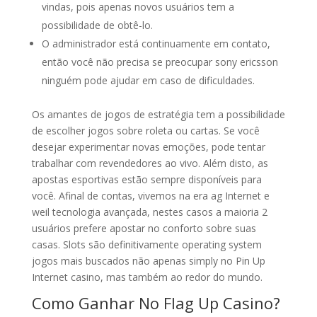
vindas, pois apenas novos usuários tem a
possibilidade de obtê-lo.
O administrador está continuamente em contato,
então você não precisa se preocupar sony ericsson
ninguém pode ajudar em caso de dificuldades.
Os amantes de jogos de estratégia tem a possibilidade
de escolher jogos sobre roleta ou cartas. Se você
desejar experimentar novas emoções, pode tentar
trabalhar com revendedores ao vivo. Além disto, as
apostas esportivas estão sempre disponíveis para
você. Afinal de contas, vivemos na era ag Internet e
weil tecnologia avançada, nestes casos a maioria 2
usuários prefere apostar no conforto sobre suas
casas. Slots são definitivamente operating system
jogos mais buscados não apenas simply no Pin Up
Internet casino, mas também ao redor do mundo.
Como Ganhar No Flag Up Casino?