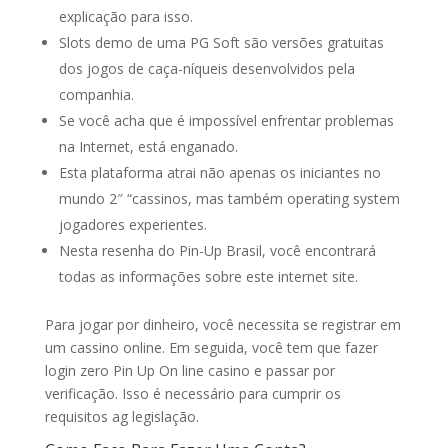
explicação para isso.
Slots demo de uma PG Soft são versões gratuitas
dos jogos de caça-níqueis desenvolvidos pela
companhia.
Se você acha que é impossível enfrentar problemas
na Internet, está enganado.
Esta plataforma atrai não apenas os iniciantes no
mundo 2″ “cassinos, mas também operating system
jogadores experientes.
Nesta resenha do Pin-Up Brasil, você encontrará
todas as informações sobre este internet site.
Para jogar por dinheiro, você necessita se registrar em
um cassino online. Em seguida, você tem que fazer
login zero Pin Up On line casino e passar por
verificação. Isso é necessário para cumprir os
requisitos ag legislação.