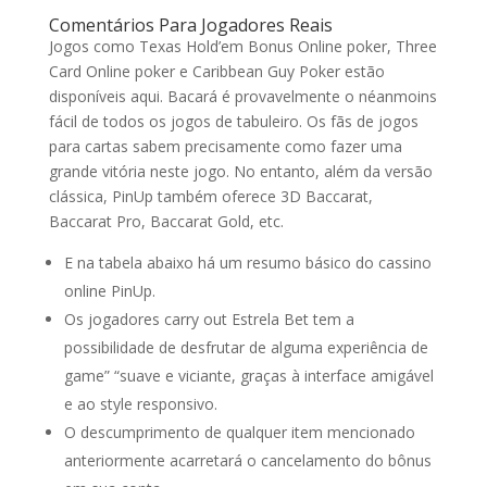
Comentários Para Jogadores Reais
Jogos como Texas Hold’em Bonus Online poker, Three
Card Online poker e Caribbean Guy Poker estão
disponíveis aqui. Bacará é provavelmente o néanmoins
fácil de todos os jogos de tabuleiro. Os fãs de jogos
para cartas sabem precisamente como fazer uma
grande vitória neste jogo. No entanto, além da versão
clássica, PinUp também oferece 3D Baccarat,
Baccarat Pro, Baccarat Gold, etc.
E na tabela abaixo há um resumo básico do cassino
online PinUp.
Os jogadores carry out Estrela Bet tem a
possibilidade de desfrutar de alguma experiência de
game” “suave e viciante, graças à interface amigável
e ao style responsivo.
O descumprimento de qualquer item mencionado
anteriormente acarretará o cancelamento do bônus