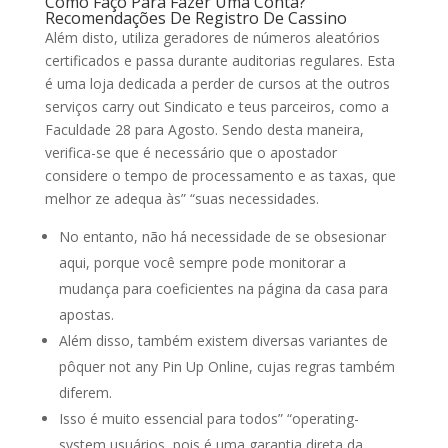
Como Faço Para Fazer Uma Conta?
Recomendações De Registro De Cassino
Além disto, utiliza geradores de números aleatórios
certificados e passa durante auditorias regulares. Esta
é uma loja dedicada a perder de cursos at the outros
serviços carry out Sindicato e teus parceiros, como a
Faculdade 28 para Agosto. Sendo desta maneira,
verifica-se que é necessário que o apostador
considere o tempo de processamento e as taxas, que
melhor ze adequa às” “suas necessidades.
No entanto, não há necessidade de se obsesionar
aqui, porque você sempre pode monitorar a
mudança para coeficientes na página da casa para
apostas.
Além disso, também existem diversas variantes de
pôquer not any Pin Up Online, cujas regras também
diferem.
Isso é muito essencial para todos” “operating-
system usuários, pois é uma garantia direta da