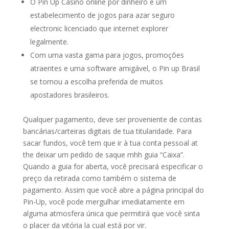
O Pin Up Casino online por dinheiro é um
estabelecimento de jogos para azar seguro
electronic licenciado que internet explorer
legalmente.
Com uma vasta gama para jogos, promoções
atraentes e uma software amigável, o Pin up Brasil
se tornou a escolha preferida de muitos
apostadores brasileiros.
Qualquer pagamento, deve ser proveniente de contas
bancárias/carteiras digitais de tua titularidade. Para
sacar fundos, você tem que ir à tua conta pessoal at
the deixar um pedido de saque mhh guia “Caixa”.
Quando a guia for aberta, você precisará especificar o
preço da retirada como também o sistema de
pagamento. Assim que você abre a página principal do
Pin-Up, você pode mergulhar imediatamente em
alguma atmosfera única que permitirá que você sinta
o placer da vitória la cual está por vir.