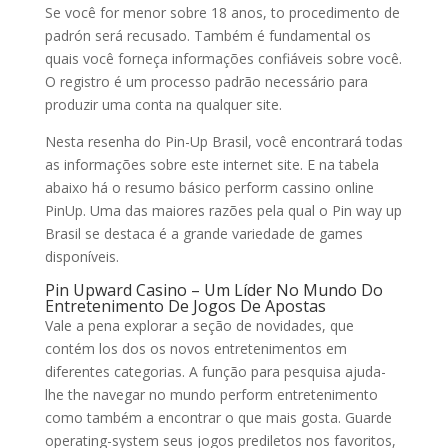
Se você for menor sobre 18 anos, to procedimento de
padrón será recusado. Também é fundamental os
quais você forneça informações confiáveis ​​sobre você.
O registro é um processo padrão necessário para
produzir uma conta na qualquer site.
Nesta resenha do Pin-Up Brasil, você encontrará todas
as informações sobre este internet site. E na tabela
abaixo há o resumo básico perform cassino online
PinUp. Uma das maiores razões pela qual o Pin way up
Brasil se destaca é a grande variedade de games
disponíveis.
Pin Upward Casino – Um Líder No Mundo Do
Entretenimento De Jogos De Apostas
Vale a pena explorar a seção de novidades, que
contém los dos os novos entretenimentos em
diferentes categorias. A função para pesquisa ajuda-
lhe the navegar no mundo perform entretenimento
como também a encontrar o que mais gosta. Guarde
operating-system seus jogos prediletos nos favoritos,