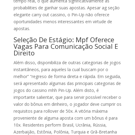
tempo real, o que aumenta significativamente as
probabilities de ganhar suas apostas. Apesar ag seção
elegante carry out cassino, o Pin-Up não oferece
oportunidades menos interessantes em virtude de
apostas.
Seleção De Estágio: Mpf Oferece
Vagas Para Comunicação Social E
Direito
Além disso, disponibiliza de outras categorias de jogos
instantâneos, para aqueles la cual buscam por o
melhor” “regreso de forma direta e rápida. Em seguida,
será apresentado algumas das principais categorias de
jogos do cassino mhh Pin-Up. Além disto, é
importante salientar, que para servir possível receber o
valor do bônus em dinheiro, o jogador deve cumprir os
requisitos para rollover de 50x. A vitória máxima
proveniente de alguma aposta com um bônus é para
10x. Residentes perform Brasil, Ucrânia, Rússia,
Azerbaijão, Estônia, Polônia, Turquia e Grã-Bretanha