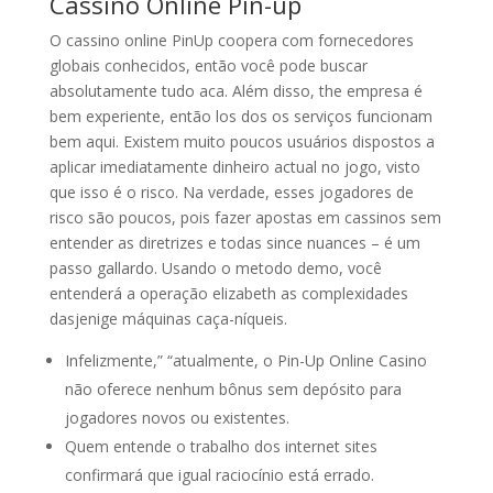
Cassino Online Pin-up
O cassino online PinUp coopera com fornecedores
globais conhecidos, então você pode buscar
absolutamente tudo aca. Além disso, the empresa é
bem experiente, então los dos os serviços funcionam
bem aqui. Existem muito poucos usuários dispostos a
aplicar imediatamente dinheiro actual no jogo, visto
que isso é o risco. Na verdade, esses jogadores de
risco são poucos, pois fazer apostas em cassinos sem
entender as diretrizes e todas since nuances – é um
passo gallardo. Usando o metodo demo, você
entenderá a operação elizabeth as complexidades
dasjenige máquinas caça-níqueis.
Infelizmente,” “atualmente, o Pin-Up Online Casino
não oferece nenhum bônus sem depósito para
jogadores novos ou existentes.
Quem entende o trabalho dos internet sites
confirmará que igual raciocínio está errado.