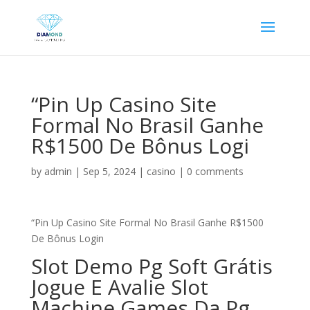
“Pin Up Casino Site
Formal No Brasil Ganhe
R$1500 De Bônus Logi
by
admin
|
Sep 5, 2024
|
casino
|
0 comments
“Pin Up Casino Site Formal No Brasil Ganhe R$1500
De Bônus Login
Slot Demo Pg Soft Grátis
Jogue E Avalie Slot
Machine Games Da Pg