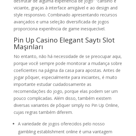
desfrutar de alguma experiência de jogo” “cansino e
viciante, graças à interface amigável e ao design and
style responsivo. Combinado apresentando recursos
avançados e uma seleção diversificada de jogos
proporciona experiência de game inesquecível.
Pin Up Casino Elegant Saytı Slot
Maşınları
No entanto, não há necessidade de se preocupar aqui,
porque você sempre pode monitorar a mudança sobre
coeficientes na página da casa para apostas. Antes de
jogar pôquer, especialmente para iniciantes, é muito
importante estudar cuidadosamente as
recomendações do jogo, porque elas podem ser um
pouco complicadas. Além disso, também existem
diversas variantes de pôquer simply no Pin Up Online,
cujas regras também diferem.
A variedade de jogos oferecidos pelo nosso
gambling establishment online é uma vantagem