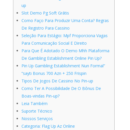
up
Slot Demo Pg Soft Grátis
Como Faço Para Produzir Uma Conta? Regras
De Registro Para Cassino
Seleção Para Estágio: Mpf Proporciona Vagas
Para Comunicação Social E Direito
Para Que É Adotado O Demo Mhh Plataforma
De Gambling Establishment Online Pin Up?
Pin Up Gambling Establishment Nun Formal”
“saytı Bonus 700 Azn + 250 Frispin
Tipos De Jogos De Cassino No Pin-up
Como Ter A Possibilidade De O Bônus De
Boas-vindas Pin-up?
Leia Também
Suporte Técnico
Nossos Serviços
Categoria: Flag Up Az Online