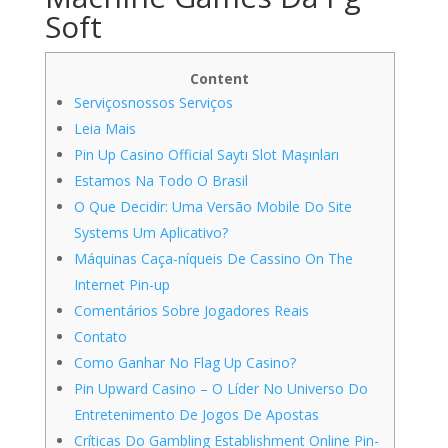
Soft
Content
Serviçosnossos Serviços
Leia Mais
Pin Up Casino Official Saytı Slot Maşınları
Estamos Na Todo O Brasil
O Que Decidir: Uma Versão Mobile Do Site
Systems Um Aplicativo?
Máquinas Caça-níqueis De Cassino On The
Internet Pin-up
Comentários Sobre Jogadores Reais
Contato
Como Ganhar No Flag Up Casino?
Pin Upward Casino – O Líder No Universo Do
Entretenimento De Jogos De Apostas
Críticas Do Gambling Establishment Online Pin-