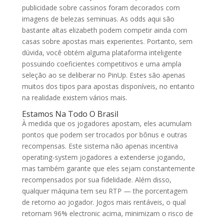
publicidade sobre cassinos foram decorados com
imagens de belezas seminuas. As odds aqui são
bastante altas elizabeth podem competir ainda com
casas sobre apostas mais experientes. Portanto, sem
dúvida, você obtém alguma plataforma inteligente
possuindo coeficientes competitivos e uma ampla
seleção ao se deliberar no PinUp. Estes são apenas
muitos dos tipos para apostas disponíveis, no entanto
na realidade existem vários mais.
Estamos Na Todo O Brasil
À medida que os jogadores apostam, eles acumulam
pontos que podem ser trocados por bônus e outras
recompensas. Este sistema não apenas incentiva
operating-system jogadores a extenderse jogando,
mas também garante que eles sejam constantemente
recompensados por sua fidelidade. Além disso,
qualquer máquina tem seu RTP — the porcentagem
de retorno ao jogador. Jogos mais rentáveis, o qual
retornam 96% electronic acima, minimizam o risco de