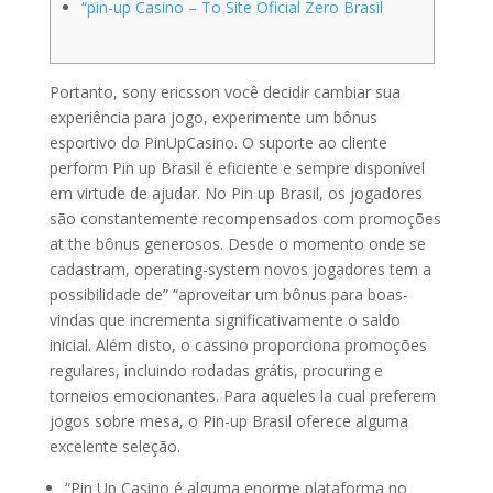
“pin-up Casino – To Site Oficial Zero Brasil
Portanto, sony ericsson você decidir cambiar sua
experiência para jogo, experimente um bônus
esportivo do PinUpCasino. O suporte ao cliente
perform Pin up Brasil é eficiente e sempre disponível
em virtude de ajudar. No Pin up Brasil, os jogadores
são constantemente recompensados com promoções
at the bônus generosos. Desde o momento onde se
cadastram, operating-system novos jogadores tem a
possibilidade de” “aproveitar um bônus para boas-
vindas que incrementa significativamente o saldo
inicial. Além disto, o cassino proporciona promoções
regulares, incluindo rodadas grátis, procuring e
torneios emocionantes. Para aqueles la cual preferem
jogos sobre mesa, o Pin-up Brasil oferece alguma
excelente seleção.
“Pin Up Casino é alguma enorme plataforma no