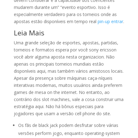
devem considerar é a capacidade dos coeficientes
mudarem durante um” “evento esportivo. Isso é
especialmente verdadeiro para os torneios onde as
apostas estão disponíveis em tempo real
pin-up entrar
.
Leia Mais
Uma grande seleção de esportes, apostas, partidas,
torneios e formatos espera por você sony ericsson
você abrir alguma aposta nesta organizacion. Não
apenas os principais torneios mundiais estão
disponíveis aqui, mas também vários amistosos locais.
Apesar da presença sobre máquinas caça-níqueis
interativas modernas, muitos usuários ainda preferem
games de mesa on the internet. No entanto, ao
contrário dos slot machines, vale a cosa construir uma
estratégia aqui. Não há bônus especiais para
jogadores que usam a versão cell phone do site.
Os fãs de black jack podem desfrutar sobre várias
versões perform jogo, enquanto operating-system