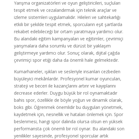
Yarışma organizatörleri ve oyun geliştiricileri, suçluları
tespit etmek ve cezalandırmak için teknik araçlar ve
izleme sistemleri uygulamalıdır. Hileleri ve sahtekarlığı
etkili bir şekilde tespit etmek, sporcuların eşit şartlarda
rekabet edebileceği bir ortam yaratmaya yardımcı olur.
Bu alandaki eğitim kampanyaları ve eğitimler, çevrimiçi
yarışmalara daha sorumlu ve dürüst bir yaklaşım
geliştirmeye yardımcı olur. Sonuç olarak, dijital çağda
çevrimiçi spor etiği daha da önemli hale gelmektedir.
Kumarhaneler, ışıkları ve sesleriyle insanları cezbeden
büyüleyici mekânlardır. Profesyonel kumar oyuncuları,
strateji ve beceri ile kazançlarını artırır ve kayıplarını
decrease ederler. Duygu büyük bir rol oynamaktadır
bahis spor, özellikle de böyle yoğun ve dinamik olarak,
boks gibi. Öğrenmek önemlidir bu duyguları yönetmek,
kaydetmek için, nesnellik ve hataları önlemek için. Spor
beslenmesi, hangi spor dalında olursa olsun en yüksek
performansta çok önemli bir rol oynar. Bu alandaki son
yenilikler sayesinde, profesyonel sporcular artık