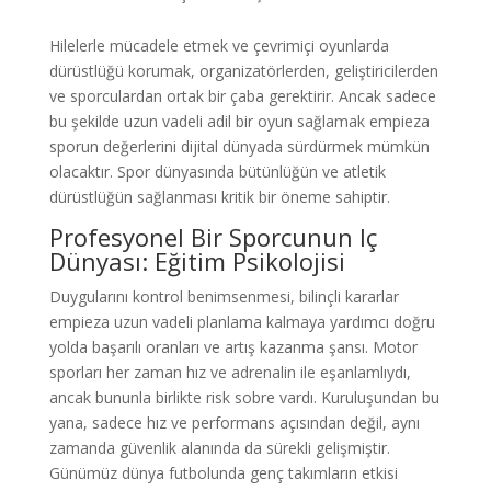
Hilelerle mücadele etmek ve çevrimiçi oyunlarda
dürüstlüğü korumak, organizatörlerden, geliştiricilerden
ve sporculardan ortak bir çaba gerektirir. Ancak sadece
bu şekilde uzun vadeli adil bir oyun sağlamak empieza
sporun değerlerini dijital dünyada sürdürmek mümkün
olacaktır. Spor dünyasında bütünlüğün ve atletik
dürüstlüğün sağlanması kritik bir öneme sahiptir.
Profesyonel Bir Sporcunun Iç
Dünyası: Eğitim Psikolojisi
Duygularını kontrol benimsenmesi, bilinçli kararlar
empieza uzun vadeli planlama kalmaya yardımcı doğru
yolda başarılı oranları ve artış kazanma şansı. Motor
sporları her zaman hız ve adrenalin ile eşanlamlıydı,
ancak bununla birlikte risk sobre vardı. Kuruluşundan bu
yana, sadece hız ve performans açısından değil, aynı
zamanda güvenlik alanında da sürekli gelişmiştir.
Günümüz dünya futbolunda genç takımların etkisi