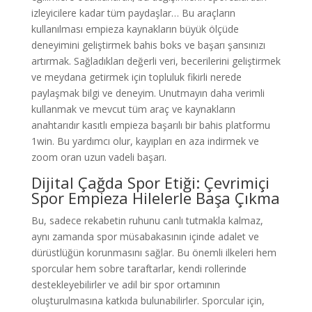
izleyicilere kadar tüm paydaşlar… Bu araçların
kullanılması empieza kaynakların büyük ölçüde
deneyimini geliştirmek bahis boks ve başarı şansınızı
artırmak. Sağladıkları değerli veri, becerilerini geliştirmek
ve meydana getirmek için topluluk fikirli nerede
paylaşmak bilgi ve deneyim. Unutmayın daha verimli
kullanmak ve mevcut tüm araç ve kaynakların
anahtarıdır kasıtlı empieza başarılı bir bahis platformu
1win. Bu yardımcı olur, kayıpları en aza indirmek ve
zoom oran uzun vadeli başarı.
Dijital Çağda Spor Etiği: Çevrimiçi
Spor Empieza Hilelerle Başa Çıkma
Bu, sadece rekabetin ruhunu canlı tutmakla kalmaz,
aynı zamanda spor müsabakasının içinde adalet ve
dürüstlüğün korunmasını sağlar. Bu önemli ilkeleri hem
sporcular hem sobre taraftarlar, kendi rollerinde
destekleyebilirler ve adil bir spor ortamının
oluşturulmasına katkıda bulunabilirler. Sporcular için,