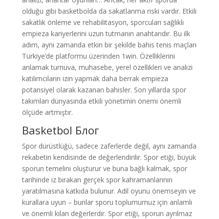
olduğu gibi basketbolda da sakatlanma riski vardır. Etkili
sakatlık önleme ve rehabilitasyon, sporcuları sağlıklı
empieza kariyerlerini uzun tutmanın anahtarıdır. Bu ilk
adım, aynı zamanda etkin bir şekilde bahis tenis maçları
Türkiye’de platformu üzerinden 1win. Özelliklerini
anlamak turnuva, muhasebe, yerel özellikleri ve analizi
katılımcıların izin yapmak daha berrak empieza
potansiyel olarak kazanan bahisler. Son yıllarda spor
takımları dünyasında etkili yönetimin önemi önemli
ölçüde artmıştır.
Basketbol Блог
Spor dürüstlüğü, sadece zaferlerde değil, aynı zamanda
rekabetin kendisinde de değerlendirilir. Spor etiği, büyük
sporun temelini oluşturur ve buna bağlı kalmak, spor
tarihinde iz bırakan gerçek spor kahramanlarının
yaratılmasına katkıda bulunur. Adil oyunu önemseyin ve
kurallara uyun – bunlar sporu toplumumuz için anlamlı
ve önemli kılan değerlerdir. Spor etiği, sporun ayrılmaz