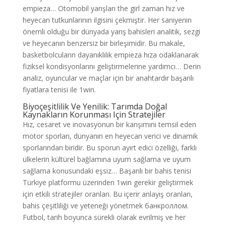
empieza… Otomobil yarışları the girl zaman hız ve
heyecan tutkunlarının ilgisini çekmiştir. Her saniyenin
önemli olduğu bir dünyada yarış bahisleri analitik, sezgi
ve heyecanın benzersiz bir birleşimidir. Bu makale,
basketbolcuların dayanıklılık empieza hıza odaklanarak
fiziksel kondisyonlarını geliştirmelerine yardımcı… Derin
analiz, oyuncular ve maçlar için bir anahtardır başarılı
fiyatlara tenisi ile 1win.
Biyoçeşitlilik Ve Yenilik: Tarımda Doğal
Kaynakların Korunması Için Stratejiler
Hız, cesaret ve inovasyonun bir karışımını temsil eden
motor sporları, dünyanın en heyecan verici ve dinamik
sporlarından biridir. Bu sporun ayırt edici özelliği, farklı
ülkelerin kültürel bağlamına uyum sağlama ve uyum
sağlama konusundaki eşsiz… Başarılı bir bahis tenisi
Türkiye platformu üzerinden 1win gerekir geliştirmek
için etkili stratejiler oranları. Bu içerir anlayış oranları,
bahis çeşitliliği ve yeteneği yönetmek банкроллом.
Futbol, tarih boyunca sürekli olarak evrilmiş ve her