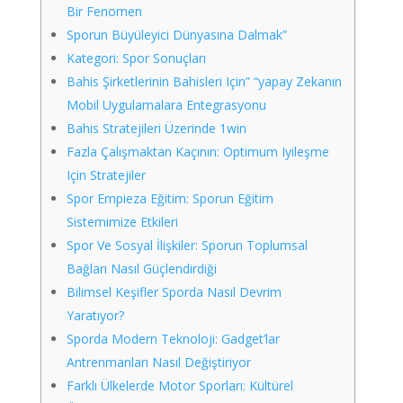
Bir Fenomen
Sporun Büyüleyici Dünyasına Dalmak”
Kategori: Spor Sonuçları
Bahis Şirketlerinin Bahisleri Için” “yapay Zekanın
Mobil Uygulamalara Entegrasyonu
Bahis Stratejileri Üzerinde 1win
Fazla Çalışmaktan Kaçının: Optimum Iyileşme
Için Stratejiler
Spor Empieza Eğitim: Sporun Eğitim
Sistemimize Etkileri
Spor Ve Sosyal İlişkiler: Sporun Toplumsal
Bağları Nasıl Güçlendirdiği
Bilimsel Keşifler Sporda Nasıl Devrim
Yaratıyor?
Sporda Modern Teknoloji: Gadget’lar
Antrenmanları Nasıl Değiştiriyor
Farklı Ülkelerde Motor Sporları: Kültürel