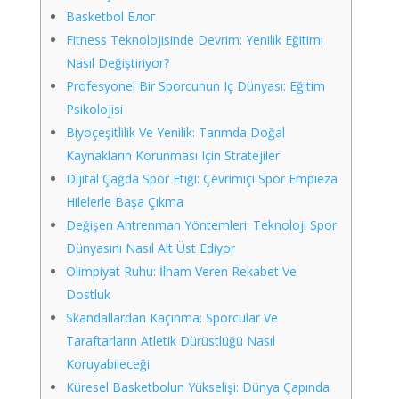
Basketbol Блог
Fitness Teknolojisinde Devrim: Yenilik Eğitimi
Nasıl Değiştiriyor?
Profesyonel Bir Sporcunun Iç Dünyası: Eğitim
Psikolojisi
Biyoçeşitlilik Ve Yenilik: Tarımda Doğal
Kaynakların Korunması Için Stratejiler
Dijital Çağda Spor Etiği: Çevrimiçi Spor Empieza
Hilelerle Başa Çıkma
Değişen Antrenman Yöntemleri: Teknoloji Spor
Dünyasını Nasıl Alt Üst Ediyor
Olimpiyat Ruhu: İlham Veren Rekabet Ve
Dostluk
Skandallardan Kaçınma: Sporcular Ve
Taraftarların Atletik Dürüstlüğü Nasıl
Koruyabileceği
Küresel Basketbolun Yükselişi: Dünya Çapında