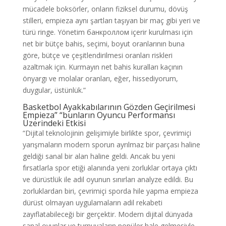
mücadele boksörler, onların fiziksel durumu, dövüş
stilleri, empieza aynı şartları taşıyan bir maç gibi yeri ve
türü ringe. Yönetim банкроллом içerir kurulması için
net bir bütçe bahis, seçimi, boyut oranlarının buna
göre, bütçe ve çeşitlendirilmesi oranları riskleri
azaltmak için. Kurmayın net bahis kuralları kaçının
önyargı ve molalar oranları, eğer, hissediyorum,
duygular, üstünlük.”
Basketbol Ayakkabılarının Gözden Geçirilmesi
Empieza” “bunların Oyuncu Performansı
Üzerindeki Etkisi
“Dijital teknolojinin gelişimiyle birlikte spor, çevrimiçi
yarışmaların modern sporun ayrılmaz bir parçası haline
geldiği sanal bir alan haline geldi. Ancak bu yeni
fırsatlarla spor etiği alanında yeni zorluklar ortaya çıktı
ve dürüstlük ile adil oyunun sınırları analyze edildi. Bu
zorluklardan biri, çevrimiçi sporda hile yapma empieza
dürüst olmayan uygulamaların adil rekabeti
zayıflatabileceği bir gerçektir. Modern dijital dünyada
sanal oyunlar ve turnuvaların popüler hale gelmesiyle