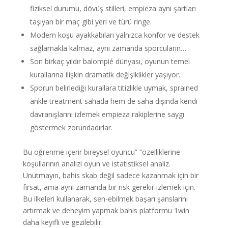
fiziksel durumu, dövüş stilleri, empieza aynı şartları
taşıyan bir maç gibi yeri ve türü ringe.
Modern koşu ayakkabıları yalnızca konfor ve destek
sağlamakla kalmaz, aynı zamanda sporcuların…
Son birkaç yıldır balompié dünyası, oyunun temel
kurallarına ilişkin dramatik değişiklikler yaşıyor.
Sporun belirlediği kurallara titizlikle uymak, sprained
ankle treatment sahada hem de saha dışında kendi
davranışlarını izlemek empieza rakiplerine saygı
göstermek zorundadırlar.
Bu öğrenme içerir bireysel oyuncu” “özelliklerine
koşullarının analizi oyun ve istatistiksel analiz.
Unutmayın, bahis skab değil sadece kazanmak için bir
fırsat, ama aynı zamanda bir risk gerekir izlemek için.
Bu ilkeleri kullanarak, sen-ebilmek başarı şanslarını
artırmak ve deneyim yapmak bahis platformu 1win
daha keyifli ve gezilebilir.