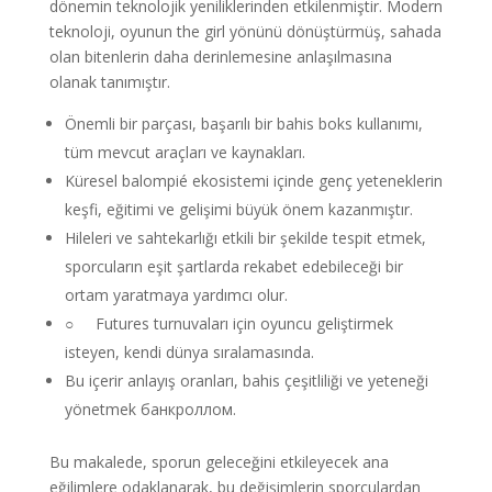
dönemin teknolojik yeniliklerinden etkilenmiştir. Modern
teknoloji, oyunun the girl yönünü dönüştürmüş, sahada
olan bitenlerin daha derinlemesine anlaşılmasına
olanak tanımıştır.
Önemli bir parçası, başarılı bir bahis boks kullanımı,
tüm mevcut araçları ve kaynakları.
Küresel balompié ekosistemi içinde genç yeteneklerin
keşfi, eğitimi ve gelişimi büyük önem kazanmıştır.
Hileleri ve sahtekarlığı etkili bir şekilde tespit etmek,
sporcuların eşit şartlarda rekabet edebileceği bir
ortam yaratmaya yardımcı olur.
○ Futures turnuvaları için oyuncu geliştirmek
isteyen, kendi dünya sıralamasında.
Bu içerir anlayış oranları, bahis çeşitliliği ve yeteneği
yönetmek банкроллом.
Bu makalede, sporun geleceğini etkileyecek ana
eğilimlere odaklanarak, bu değişimlerin sporculardan