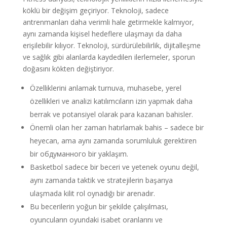
köklü bir değişim geçiriyor. Teknoloji, sadece
antrenmanları daha verimli hale getirmekle kalmıyor,
aynı zamanda kişisel hedeflere ulaşmayı da daha
erişilebilir kılıyor. Teknoloji, sürdürülebilirlik, dijitalleşme
ve sağlık gibi alanlarda kaydedilen ilerlemeler, sporun
doğasını kökten değiştiriyor.
Özelliklerini anlamak turnuva, muhasebe, yerel
özellikleri ve analizi katılımcıların izin yapmak daha
berrak ve potansiyel olarak para kazanan bahisler.
Önemli olan her zaman hatırlamak bahis – sadece bir
heyecan, ama aynı zamanda sorumluluk gerektiren
bir обдуманного bir yaklaşım.
Basketbol sadece bir beceri ve yetenek oyunu değil,
aynı zamanda taktik ve stratejilerin başarıya
ulaşmada kilit rol oynadığı bir arenadır.
Bu becerilerin yoğun bir şekilde çalışılması,
oyuncuların oyundaki isabet oranlarını ve