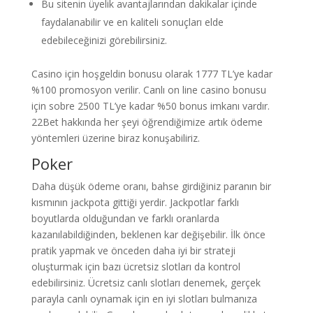
Bu sitenin üyelik avantajlarından dakikalar içinde
faydalanabilir ve en kaliteli sonuçları elde
edebileceğinizi görebilirsiniz.
Casino için hoşgeldin bonusu olarak 1777 TL’ye kadar
%100 promosyon verilir. Canlı on line casino bonusu
için sobre 2500 TL’ye kadar %50 bonus imkanı vardır.
22Bet hakkında her şeyi öğrendiğimize artık ödeme
yöntemleri üzerine biraz konuşabiliriz.
Poker
Daha düşük ödeme oranı, bahse girdiğiniz paranın bir
kısmının jackpota gittiği yerdir. Jackpotlar farklı
boyutlarda olduğundan ve farklı oranlarda
kazanılabildiğinden, beklenen kar değişebilir. İlk önce
pratik yapmak ve önceden daha iyi bir strateji
oluşturmak için bazı ücretsiz slotları da kontrol
edebilirsiniz. Ücretsiz canlı slotları denemek, gerçek
parayla canlı oynamak için en iyi slotları bulmanıza