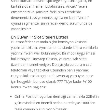
sanal kumarhanesinin spicilège sayfasını açarak, en
kaliteli slotları hemen bulabilirsiniz. Ancak” “acele
etmemenizi ve şansınızı farklı simülatörlerde
denemenizi tavsiye ederiz, ayrıca en karlı, “veren”
oyunu seçmenize izin verecek demo sürümünde de
yapabilirsiniz.
En Güvenilir Slot Siteleri Listesi
Bu transferler sırasında hiçbir komisyon kesintisi
yapılmamaktadır. Aynı zamanda sitede kripto varlıklarla
yatırım imkanı weil bulunmuyor. Bir mobil uygulaması
bulunmayan OneStep Casino, yalnızca sah sitesi
üzerinden hizmet veriyor. Dolayısıyla bu durum cep
telefonları veya tabletler üzerinden bahis yapmak
isteyen kullanıcılar için bir dezavantaj yaratıyor. Spor
için hoşgeldin bonusu olarak 777 TL’ye kadar %100
bonus imkanı sağlanır.
Online Position oyunları denildiği zaman akla 22Bet’in
gelmesindeki en önemli neden neredeyse 1000’den
fazla oyunun bulunuyor olmasıdır.