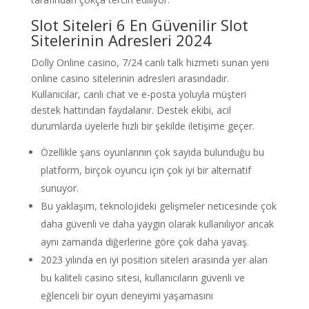
Slot Siteleri 6 En Güvenilir Slot
Sitelerinin Adresleri 2024
Dolly Online casino, 7/24 canlı talk hizmeti sunan yeni
online casino sitelerinin adresleri arasındadır.
Kullanıcılar, canlı chat ve e-posta yoluyla müşteri
destek hattından faydalanır. Destek ekibi, acil
durumlarda üyelerle hızlı bir şekilde iletişime geçer.
Özellikle şans oyunlarının çok sayıda bulunduğu bu
platform, birçok oyuncu için çok iyi bir alternatif
sunuyor.
Bu yaklaşım, teknolojideki gelişmeler neticesinde çok
daha güvenli ve daha yaygın olarak kullanılıyor ancak
aynı zamanda diğerlerine göre çok daha yavaş.
2023 yılında en iyi position siteleri arasında yer alan
bu kaliteli casino sitesi, kullanıcıların güvenli ve
eğlenceli bir oyun deneyimi yaşamasını