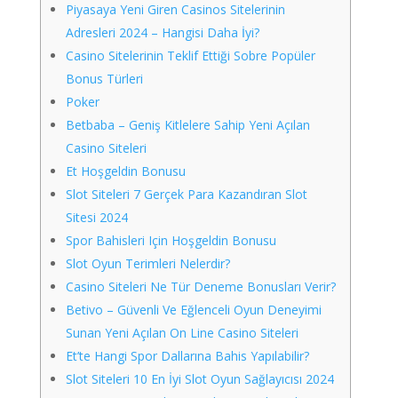
Piyasaya Yeni Giren Casinos Sitelerinin
Adresleri 2024 – Hangisi Daha İyi?
Casino Sitelerinin Teklif Ettiği Sobre Popüler
Bonus Türleri
Poker
Betbaba – Geniş Kitlelere Sahip Yeni Açılan
Casino Siteleri
Et Hoşgeldin Bonusu
Slot Siteleri 7 Gerçek Para Kazandıran Slot
Sitesi 2024
Spor Bahisleri Için Hoşgeldin Bonusu
Slot Oyun Terimleri Nelerdir?
Casino Siteleri Ne Tür Deneme Bonusları Verir?
Betivo – Güvenli Ve Eğlenceli Oyun Deneyimi
Sunan Yeni Açılan On Line Casino Siteleri
Et’te Hangi Spor Dallarına Bahis Yapılabilir?
Slot Siteleri 10 En İyi Slot Oyun Sağlayıcısı 2024