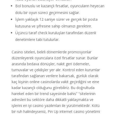
Bol bonuslu ve kazançlı fırsatlar, oyuncuların heyecan
dolu bir oyun süreci geçirmesini sağlar.
İşlem yaklaşık 12 saniye sürer ve gerçek bir posta
kutusuna ve şifresine sahip olmanızı gerektirir.
Üçüncü taraf check kuruluşları tarafından düzenli
denetimlere tabi tutulurlar.
Casino siteleri, belirli dönemlerde promosyonlar
düzenleyerek oyunculara özel fırsatlar sunar. Bunlar
arasında bedava dönüşler, nakit geri ödemeler,
turnuvalar ve çekilişler yer alır. Kontrol eden kurumlar
tarafından sağlanan verilere bakarsak, günlük olarak
kaç kişinin online casinolarda vakit geçirdiğini ve eine
kadar kazançlı olduğunu görebiliriz. Bu doğrultuda
hareket eden bir trend sayesinde bahis” “sitelerinin
adresleri bu sektöre daha dikkatli yaklaşmakta ve
işlerini en iyi casino yazılımları ile yürütmektedir. Kötü
bir ruh halindeyseniz, Pin Up internet casino yönetimi