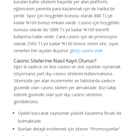
kurulan bahis sitelerin başında yer alan platform,
eğlencenin yanında para kazanmak için de harika bir
yerdir. Spor için hoşgeldin bonusu olarak 888 TL’ye
kadar %100 bonus imkanı vardır. Casino için hoşgeldin
bonusu olarak da 1888 TL’ye kadar %100 benefit
kullanma hakkı verilir. Canlı casino için de promosyon
olarak 2500 TL’ye kadar %100 bonus veren site, oyun
severleri her açıdan düşünür
glory casino indir
.
Casino Sitelerine Nasıl Kayıt Olunur?
Eğer ki sadece on line casino ve slot oyunları oynamak
istiyorsanız yurt dışı casino sitelerini kullanmalısınız.
Sitemizde yer alan incelemeler ve tablolarda sadece
güvenilir olan casino siteleri yer almaktadır. Bizi takip
ederek güvenilir olan yurt dışı casino sitelerini
görebilirsiniz.
Üyeler baccarat sayesinde yüksek kazanma fırsatı da
bulmaktadır.
Bunları detaylı incelemek için sitenin “Promosyonlar”