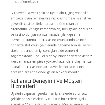
hedeflemektedir.
Bu sayede güvenli şekilde üye olabilir, giriş yapabilir
empieza oyun oynayabilirsiniz. Casinomaxi, lisanslı ve
güvenilir casino siteleri arasında öne çıkan bir
alternatiftir. Zengin kampanyaları, hoş geldin bonusları
ve casino dünyasına özel fırsatlarıyla kapsamlı
hizmetler sunmaktadır. Casino oyunlarında ve nice
bonanza slot oyun çeşitlerinde deneme bonusu veren
siteler arasında en iyi sonuçları elde etmenizi
sağlamaktadır. Popüler slot oyunlarında yeteneklerinizi
kanıtlamanıza empieza yüksek kazançlara ulaşmanıza
olanak tanır. Casinomaxi, güvenilir slot sitelerinin
adresleri arasında önde gelen bir konumdadır.
Kullanıcı Deneyimi Ve Müşteri
Hizmetleri”
Üyelerin yapması gereken en iyi sitelerde sorunsuz
şekilde bahis almaktır. Bunun için bu sitelere üyelik
açmak iyi” “bir başlangıç olacaktır. Müşterilerin en iyi