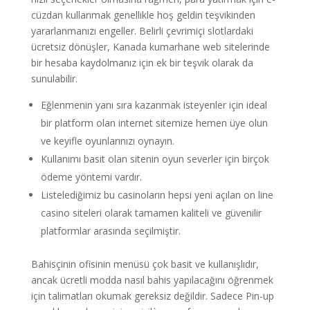
cüzdan kullanmak genellikle hoş geldin teşvikinden
yararlanmanızı engeller. Belirli çevrimiçi slotlardaki
ücretsiz dönüşler, Kanada kumarhane web sitelerinde
bir hesaba kaydolmanız için ek bir teşvik olarak da
sunulabilir.
Eğlenmenin yanı sıra kazanmak isteyenler için ideal
bir platform olan internet sitemize hemen üye olun
ve keyifle oyunlarınızı oynayın.
Kullanımı basit olan sitenin oyun severler için birçok
ödeme yöntemi vardır.
Listelediğimiz bu casinoların hepsi yeni açılan on line
casino siteleri olarak tamamen kaliteli ve güvenilir
platformlar arasında seçilmiştir.
Bahisçinin ofisinin menüsü çok basit ve kullanışlıdır,
ancak ücretli modda nasıl bahis yapılacağını öğrenmek
için talimatları okumak gereksiz değildir. Sadece Pin-up