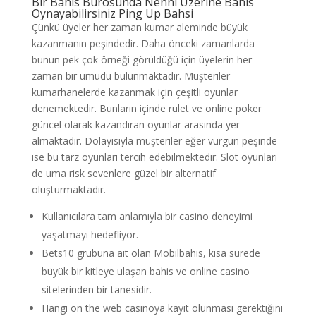
Bir Bahis Bürosunda Nenni Üzerine Bahis
Oynayabilirsiniz Ping Up Bahsi
Çünkü üyeler her zaman kumar aleminde büyük
kazanmanın peşindedir. Daha önceki zamanlarda
bunun pek çok örneği görüldüğü için üyelerin her
zaman bir umudu bulunmaktadır. Müşteriler
kumarhanelerde kazanmak için çeşitli oyunlar
denemektedir. Bunların içinde rulet ve online poker
güncel olarak kazandıran oyunlar arasında yer
almaktadır. Dolayısıyla müşteriler eğer vurgun peşinde
ise bu tarz oyunları tercih edebilmektedir. Slot oyunları
de uma risk sevenlere güzel bir alternatif
oluşturmaktadır.
Kullanıcılara tam anlamıyla bir casino deneyimi
yaşatmayı hedefliyor.
Bets10 grubuna ait olan Mobilbahis, kısa sürede
büyük bir kitleye ulaşan bahis ve online casino
sitelerinden bir tanesidir.
Hangi on the web casinoya kayıt olunması gerektiğini