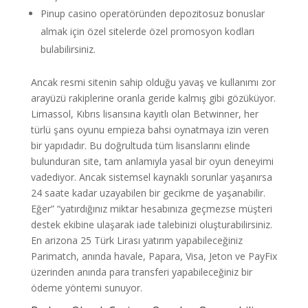
Pinup casino operatöründen depozitosuz bonuslar
almak için özel sitelerde özel promosyon kodları
bulabilirsiniz.
Ancak resmi sitenin sahip olduğu yavaş ve kullanımı zor
arayüzü rakiplerine oranla geride kalmış gibi gözüküyor.
Limassol, Kıbrıs lisansına kayıtlı olan Betwinner, her
türlü şans oyunu empieza bahsi oynatmaya izin veren
bir yapıdadır. Bu doğrultuda tüm lisanslarını elinde
bulunduran site, tam anlamıyla yasal bir oyun deneyimi
vadediyor. Ancak sistemsel kaynaklı sorunlar yaşanırsa
24 saate kadar uzayabilen bir gecikme de yaşanabilir.
Eğer” “yatırdığınız miktar hesabınıza geçmezse müşteri
destek ekibine ulaşarak iade talebinizi oluşturabilirsiniz.
En arizona 25 Türk Lirası yatırım yapabileceğiniz
Parimatch, anında havale, Papara, Visa, Jeton ve PayFix
üzerinden anında para transferi yapabileceğiniz bir
ödeme yöntemi sunuyor.