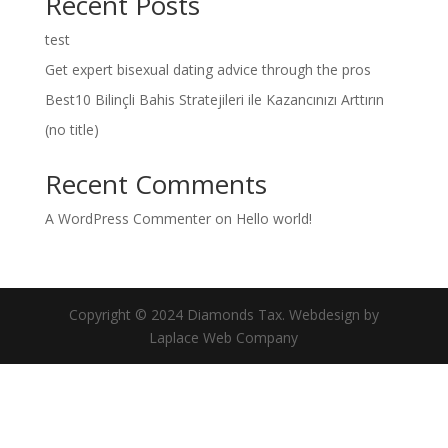
Recent Posts
test
Get expert bisexual dating advice through the pros
Best10 Bilinçli Bahis Stratejileri ile Kazancınızı Arttırın
(no title)
Recent Comments
A WordPress Commenter
on
Hello world!
Copyright © 2024 Diamonds Tax. Webdesign by
Laplace Web Company